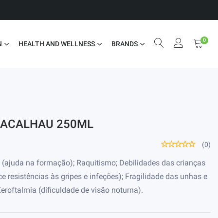
0
N
HEALTH AND WELLNESS
BRANDS
BACALHAU 250ML
(0)
s (ajuda na formação); Raquitismo; Debilidades das crianças
e resistências às gripes e infeções); Fragilidade das unhas e
eroftalmia (dificuldade de visão noturna).