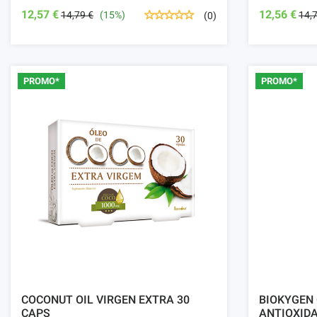
12,57 €
12,56 €
14,79 €
(15%)
14,
(0)
PROMO*
PROMO*
COCONUT OIL VIRGEN EXTRA 30
BIOKYGEN
CAPS
ANTIOXID