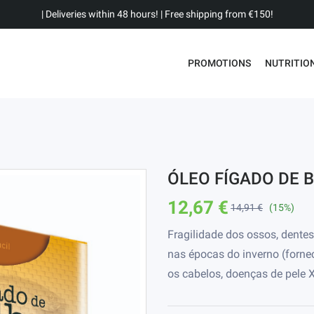
| Deliveries within 48 hours! | Free shipping from €150!
PROMOTIONS
NUTRITIO
ÓLEO FÍGADO DE 
12,67 €
14,91 €
(15%)
Fragilidade dos ossos, dente
nas épocas do inverno (fornec
os cabelos, doenças de pele X