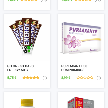
GO ON - 5X BARS
PURLAXANTE 30
ENERGY 50 G
COMPRIMIDOS
5,75 €
8,99 €
(3)
(0)