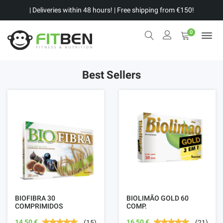
| Deliveries within 48 hours! | Free shipping from €150!
0
Best Sellers
BIOFIBRA 30
BIOLIMÃO GOLD 60
COMPRIMIDOS
COMP.
14,50 €
16,50 €
(15)
(21)