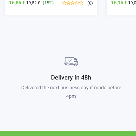
16,85 €
16,15 €
19,82 €
(15%)
19,
(0)
Delivery In 48h
Delivered the next business day if made before
4pm