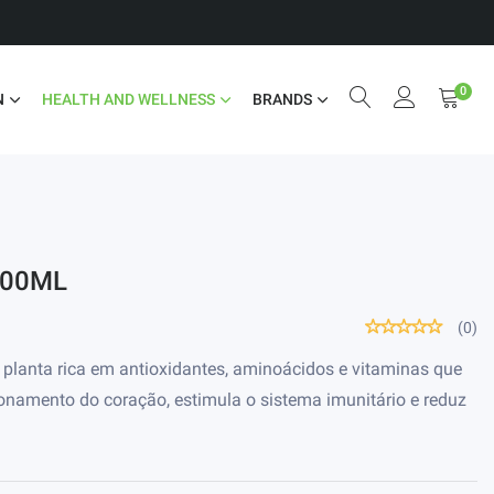
0
N
HEALTH AND WELLNESS
BRANDS
500ML
(0)
 planta rica em antioxidantes, aminoácidos e vitaminas que
ionamento do coração, estimula o sistema imunitário e reduz