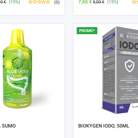
7,65 €
00 €
(15%)
9,00 €
(15%)
(0)
PROMO*
A SUMO
BIOKYGEN IODO, 50ML