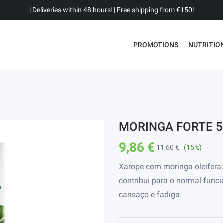
| Deliveries within 48 hours! | Free shipping from €150!
PROMOTIONS
NUTRITIO
MORINGA FORTE 
9,86 €
11,60 €
(15%)
Xarope com moringa oleifera,
contribui para o normal func
cansaço e fadiga.