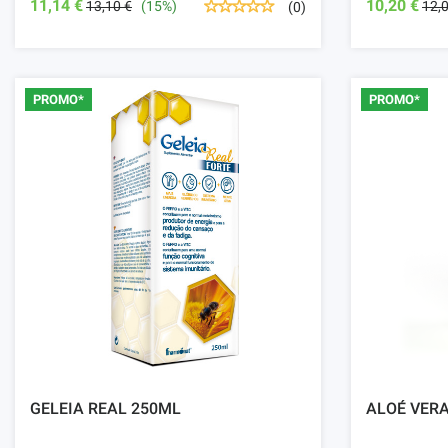
11,14 €
10,20 €
13,10 €
(15%)
12,
(0)
PROMO*
PROMO*
GELEIA REAL 250ML
ALOÉ VER