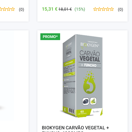
15,31 €
18,01 €
(15%)
(0)
(0)
PROMO*
BIOKYGEN CARVÃO VEGETAL +