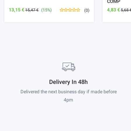
COMP
13,15 €
4,83 €
15,47 €
(15%)
5,68 
(0)
Delivery In 48h
Delivered the next business day if made before
4pm