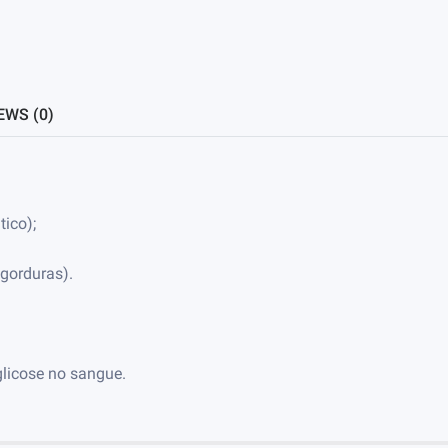
EWS (0)
ico);
gorduras).
glicose no sangue.