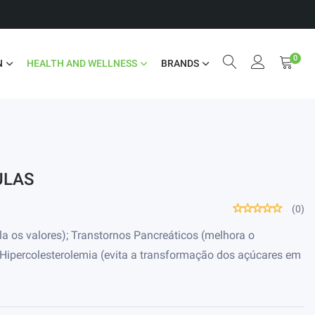
0
N
HEALTH AND WELLNESS
BRANDS
ULAS
(0)
rola os valores); Transtornos Pancreáticos (melhora o
Hipercolesterolemia (evita a transformação dos açúcares em