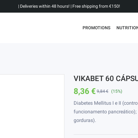
| Deliveries within 48 hours! | Free shipping from €150!
PROMOTIONS
NUTRITIO
VIKABET 60 CÁPS
8,36 €
9,84 €
(15%)
Diabetes Mellitus I e II (cont
funcionamento pancreático); 
gorduras).