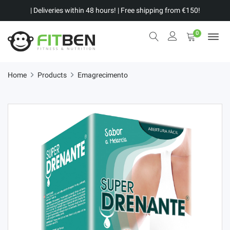
| Deliveries within 48 hours! | Free shipping from €150!
0
Home
Products
Emagrecimento