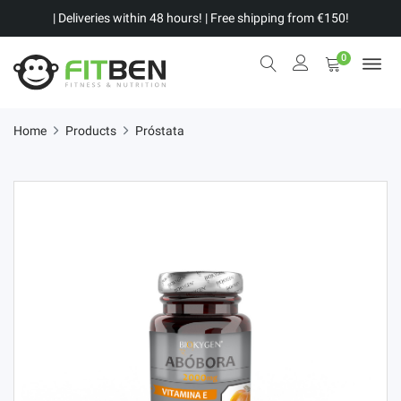
| Deliveries within 48 hours! | Free shipping from €150!
0
Home
Products
Próstata