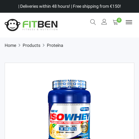
| Deliveries within 48 hours! | Free shipping from €150!
0
Home
Products
Proteína