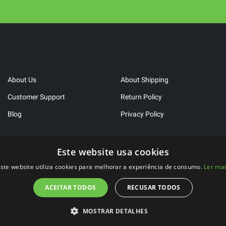
About Us
About Shipping
Customer Support
Return Policy
Blog
Privacy Policy
Este website usa cookies
ste website utiliza cookies para melhorar a experiência de consumo.
Ler ma
ACEITAR TODOS
RECUSAR TODOS
2023 ©
FitBen
. All rights reserved.
Developed by
WeLove Studio
MOSTRAR DETALHES