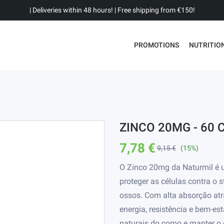
| Deliveries within 48 hours! | Free shipping from €150!
PROMOTIONS
NUTRITIO
ZINCO 20MG - 60
7,78 €
9,15 €
(15%)
O Zinco 20mg da Naturmil é u
proteger as células contra o s
ossos. Com alta absorção atr
energia, resistência e bem-es
naturais do corpo e manter o 