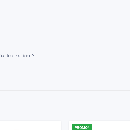
xido de silício.
?
PROMO*