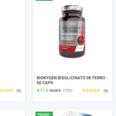
L
BIOKYGEN BISGLICINATO DE FERRO -
60 CAPS
8,71 €
10,25 €
(15%)
(0)
(0)
PROMO*