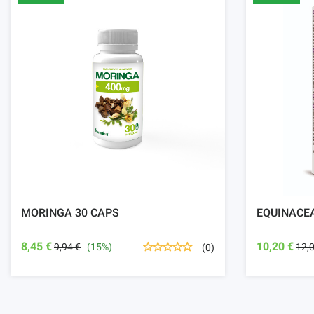
MORINGA 30 CAPS
EQUINACEA
8,45 €
10,20 €
9,94 €
(15%)
12,
(0)