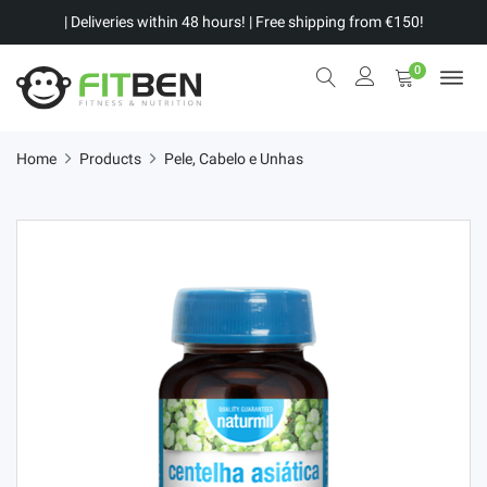
| Deliveries within 48 hours! | Free shipping from €150!
0
Home
Products
Pele, Cabelo e Unhas