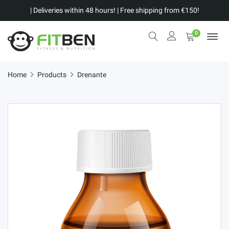
| Deliveries within 48 hours! | Free shipping from €150!
0
Home
Products
Drenante