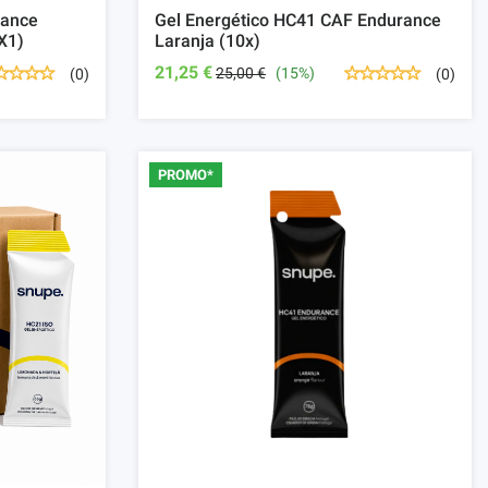
rance
Gel Energético HC41 CAF Endurance
x1)
Laranja (10x)
21,25 €
25,00 €
(15%)
(0)
(0)
PROMO*