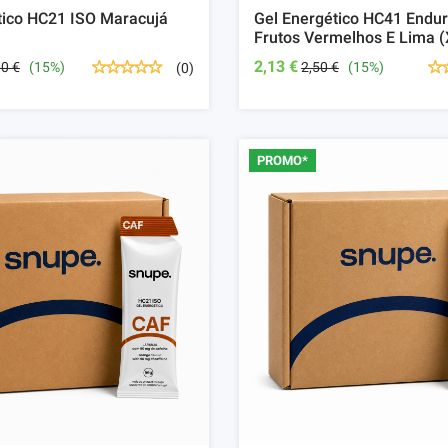
tico HC21 ISO Maracujá
Gel Energético HC41 Endu
Frutos Vermelhos E Lima (
2,13 €
00 €
(15%)
2,50 €
(15%)
(0)
PROMO*