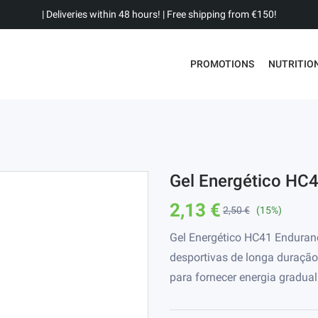
| Deliveries within 48 hours! | Free shipping from €150!
PROMOTIONS
NUTRITIO
Gel Energético HC41
2,13 €
2,50 €
(15%)
Gel Energético HC41 Endurance
desportivas de longa duração
para fornecer energia gradual