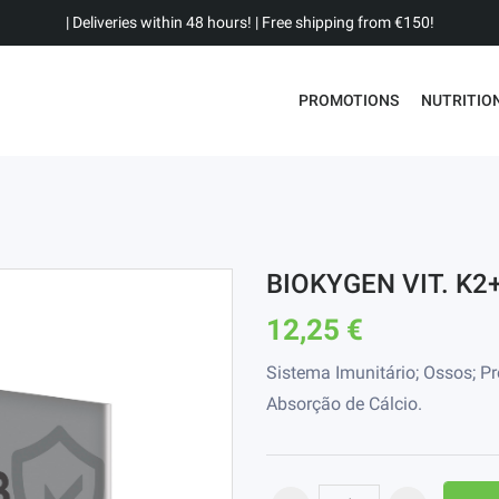
| Deliveries within 48 hours! | Free shipping from €150!
PROMOTIONS
NUTRITIO
BIOKYGEN VIT. K2
12,25 €
Sistema Imunitário; Ossos; Pr
Absorção de Cálcio.