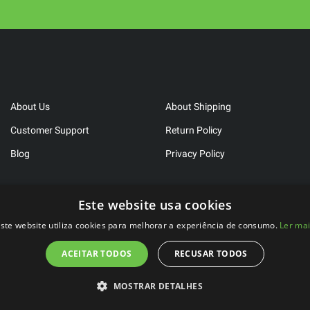
About Us
About Shipping
Customer Support
Return Policy
Blog
Privacy Policy
Este website usa cookies
ste website utiliza cookies para melhorar a experiência de consumo.
Ler ma
ACEITAR TODOS
RECUSAR TODOS
2023 ©
FitBen
. All rights reserved.
Developed by
WeLove Studio
MOSTRAR DETALHES