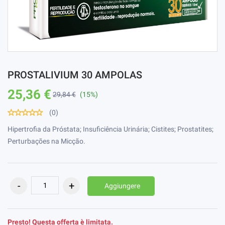
PROSTALIVIUM 30 AMPOLAS
25,36 €
29,84 €
(15%)
(0)
Hipertrofia da Próstata; Insuficiência Urinária; Cistites; Prostatites;
Perturbações na Micção.
Aggiungere
Presto! Questa offerta è limitata.