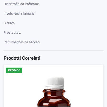
Hipertrofia da Próstata;
Insuficiência Urinária;
Cistites;
Prostatites;
Perturbações na Micção.
Prodotti Correlati
PROMO*