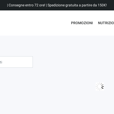
| Consegne entro 72 ore! | Spedizione gratuita a partire da 150€!
PROMOZIONI
NUTRIZI