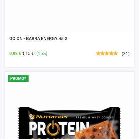
GO ON - BARRA ENERGY 45 G
0,98 €
1,15 €
(15%)
(31)
PROMO*