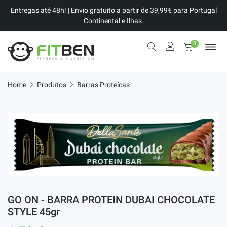
Entregas até 48h! | Envio gratuito a partir de 39,99€ para Portugal
Continental e Ilhas.
0
Home
Produtos
Barras Proteícas
GO ON - BARRA PROTEIN DUBAI CHOCOLATE
STYLE 45gr