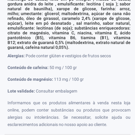
gordura anidra do leite , emulsificante: lecitina ( soja ); sabor
natural de baunilha), xarope de glicose, farinha: arroz,
milho; umectante: glicerol; maltodextrina, açúcar de cana não
refinado, óleo de girassol, caramelo 2,4% (xarope de glicose,
açúcar), leite em pó desnatado , sal marinho, sabor natural,
emulsificante: lecitinas (de soja); substâncias enriquecedoras:
citrato de magnésio, vitamina C, niacina, vitamina E, ácido
pantotênico (B5), vitamina B6, tiamina (B1), vitamina
B12; extrato de guaraná 0,5% (maltodextrina, extrato natural de
guaraná, cafeína natural 0,05%).
Alergias:
Pode conter glúten e vestigios de frutos secos
Conteúdo de cafeína:
50 mg / 100 gr
Conteúdo de magnésio:
113 mg / 100 gr
Lote validade:
Consultar embalagem
Informamos que os produtos alimentares à venda nesta loja
online, podem conter substâncias ou produtos que provocam
alergias ou intolerâncias. Se necessitar, solicite ajuda ou
esclarecimentos adicionais no nosso apoio ao cliente.