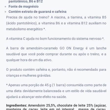
pantotênico, B6 e B12
Fonte de magnésio
Contém extrato de guaraná e cafeína
Precisa de ajuda no treino? A niacina, a tiamina, a vitamina B5
(ácido pantotênico), a vitamina B6 e a vitamina B12 auxiliam no
metabolismo energético *.
A vitamina C ajuda no bom funcionamento do sistema nervoso *.
A barra de amendoim-caramelo GO ON Energy é um lanche
saudável que você pode comprar durante ou após o treino, e a
qualquer hora de um dia ativo.
O produto contém cafeína e, portanto, não é recomendado para
crianças e mulheres grávidas.
* Apenas uma porção de 45 g (1 barra) consumida como parte de
uma dieta devidamente balanceada e um estilo de vida saudável
ajudará a alcançar este efeito na saúde.
Ingredientes:
Amendoim 25,5%, chocolate de leite 25% (açúcar,
manteiga de cacau, leite em pó integral , massa de cacau,