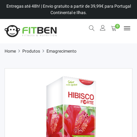
Entregas até 48h! | Envio gratuito a partir de 39,99€ para Portugal
Continental e Ilhas.
0
Home
Produtos
Emagrecimento