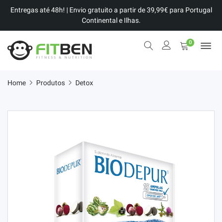
Entregas até 48h! | Envio gratuito a partir de 39,99€ para Portugal
Continental e Ilhas.
0
Home
Produtos
Detox