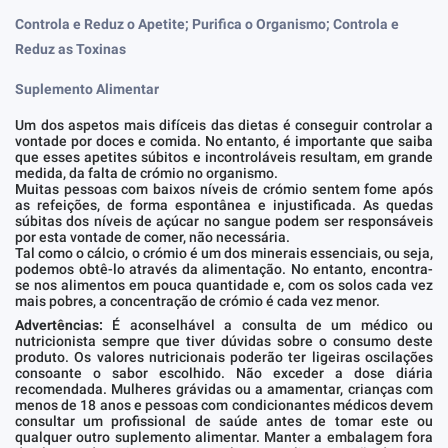
Controla e Reduz o Apetite; Purifica o Organismo; Controla e
Reduz as Toxinas
Suplemento Alimentar
Um dos aspetos mais difíceis das dietas é conseguir controlar a
vontade por doces e comida. No entanto, é importante que saiba
que esses apetites súbitos e incontroláveis resultam, em grande
medida, da falta de crómio no organismo.
Muitas pessoas com baixos níveis de crómio sentem fome após
as refeições, de forma espontânea e injustificada. As quedas
súbitas dos níveis de açúcar no sangue podem ser responsáveis
por esta vontade de comer, não necessária.
Tal como o cálcio, o crómio é um dos minerais essenciais, ou seja,
podemos obtê-lo através da alimentação. No entanto, encontra-
se nos alimentos em pouca quantidade e, com os solos cada vez
mais pobres, a concentração de crómio é cada vez menor.
Advertências:
É aconselhável a consulta de um médico ou
nutricionista sempre que tiver dúvidas sobre o consumo deste
produto. Os valores nutricionais poderão ter ligeiras oscilações
consoante o sabor escolhido. Não exceder a dose diária
recomendada. Mulheres grávidas ou a amamentar, crianças com
menos de 18 anos e pessoas com condicionantes médicos devem
consultar um profissional de saúde antes de tomar este ou
qualquer outro suplemento alimentar. Manter a embalagem fora