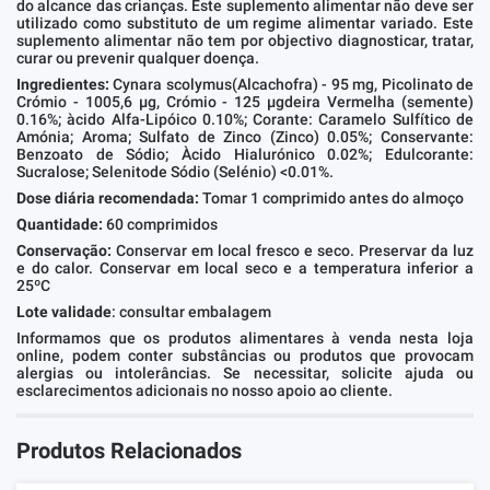
do alcance das crianças. Este suplemento alimentar não deve ser
utilizado como substituto de um regime alimentar variado. Este
suplemento alimentar não tem por objectivo diagnosticar, tratar,
curar ou prevenir qualquer doença.
Ingredientes:
Cynara scolymus(Alcachofra) - 95 mg, Picolinato de
Crómio - 1005,6 µg, Crómio - 125 µgdeira Vermelha (semente)
0.16%; àcido Alfa-Lipóico 0.10%; Corante: Caramelo Sulfítico de
Amónia; Aroma; Sulfato de Zinco (Zinco) 0.05%; Conservante:
Benzoato de Sódio; Àcido Hialurónico 0.02%; Edulcorante:
Sucralose; Selenitode Sódio (Selénio) <0.01%.
Dose diária recomendada:
Tomar 1 comprimido antes do almoço
Quantidade:
60 comprimidos
Conservação:
Conservar em local fresco e seco. Preservar da luz
e do calor. Conservar em local seco e a temperatura inferior a
25ºC
Lote validade
: consultar embalagem
Informamos que os produtos alimentares à venda nesta loja
online, podem conter substâncias ou produtos que provocam
alergias ou intolerâncias. Se necessitar, solicite ajuda ou
esclarecimentos adicionais no nosso apoio ao cliente.
Produtos Relacionados