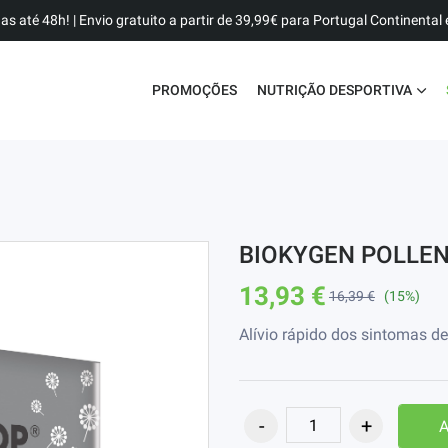
as até 48h! | Envio gratuito a partir de 39,99€ para Portugal Continental e
PROMOÇÕES
NUTRIÇÃO DESPORTIVA
BIOKYGEN POLLEN
13,93 €
16,39 €
(15%)
Alívio rápido dos sintomas de
A