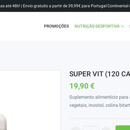
as até 48h! | Envio gratuito a partir de 39,99€ para Portugal Continental e
PROMOÇÕES
NUTRIÇÃO DESPORTIVA
SUPER VIT (120 C
19,90 €
Suplemento alimentício para m
vegetais, inositol, colina bitar