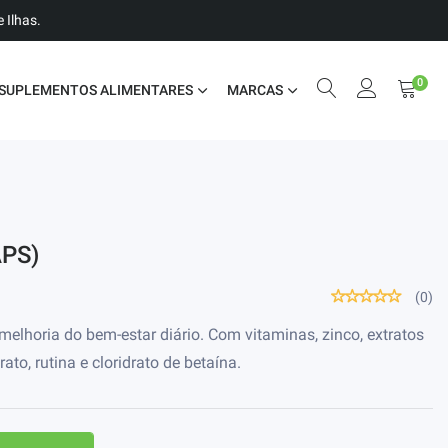
 Ilhas.
0
SUPLEMENTOS ALIMENTARES
MARCAS
APS)
(0)
elhoria do bem-estar diário. Com vitaminas, zinco, extratos
trato, rutina e cloridrato de betaína.