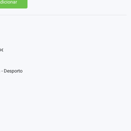
dicionar
9€
 - Desporto