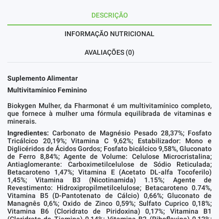
DESCRIÇÃO
INFORMAÇÃO NUTRICIONAL
AVALIAÇÕES (0)
Suplemento Alimentar
Multivitamínico Feminino
Biokygen Mulher, da Fharmonat é um multivitamínico completo,
que fornece à mulher uma fórmula equilibrada de vitaminas e
minerais.
Ingredientes:
Carbonato de Magnésio Pesado 28,37%; Fosfato
Tricálcico 20,19%; Vitamina C 9,62%; Estabilizador: Mono e
Diglicéridos de Ácidos Gordos; Fosfato bicálcico 9,58%, Gluconato
de Ferro 8,84%; Agente de Volume: Celulose Microcristalina;
Antiaglomerante: Carboximetilcelulose de Sódio Reticulada;
Betacaroteno 1,47%; Vitamina E (Acetato DL-alfa Tocoferilo)
1,45%; Vitamina B3 (Nicotinamida) 1.15%; Agente de
Revestimento: Hidroxipropilmetilcelulose; Betacaroteno 0.74%,
Vitamina B5 (D-Pantotenato de Cálcio) 0,66%; Gluconato de
Managnês 0,6%; Oxido de Zinco 0,59%; Sulfato Cuprico 0,18%;
Vitamina B6 (Cloridrato de Piridoxina) 0,17%; Vitamina B1
(Cloridrato de Tiamina) 0,14%; Vitamina B2 (Riboflavina) 0,12%;