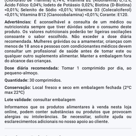
Ácido Fólico 0,04%; lodeto de Potássio 0,02%; Biotina (D-Biotina)
<0,01%; Selenito de Sódio <0,01%; Vitamina D3 (Colecalciferol)
<0,01%; Vitamina B12 (Cianocobalamina) <0,01%; Corante: E120.
Advertências:
É aconselhável a consulta de um médico ou
nutricionista sempre que tiver dúvidas sobre o consumo deste
produto. Os valores nutricionais poderão ter ligeiras oscilações
consoante o sabor escolhido. Não exceder a dose diária
recomendada. Mulheres grávidas ou a amamentar, crianças com
menos de 18 anos e pessoas com condicionantes médicos devem
consultar um profissional de saúde antes de tomar este ou
qualquer outro suplemento alimentar. Manter a embalagem fora
do alcance das crianças.
Dose diária recomendada:
Tomar 1 comprimido por dia, ao
pequeno-almoço.
Quantidade:
30 comprimidos.
Conservação:
Local fresco e seco em embalagem fechada (2ºC
max 22ªC)
Lote validade
: consultar embalagem
Informamos que os produtos alimentares à venda nesta loja
online, podem conter substâncias ou produtos que provocam
alergias ou intolerâncias. Se necessitar, solicite ajuda ou
esclarecimentos adicionais no nosso apoio ao cliente.