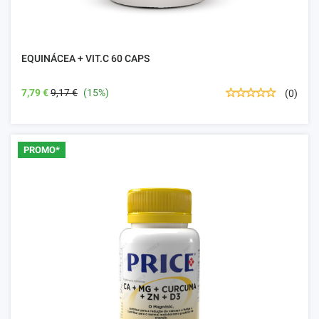
EQUINÁCEA + VIT.C 60 CAPS
7,79 €
9,17 €
(15%)
(0)
PROMO*