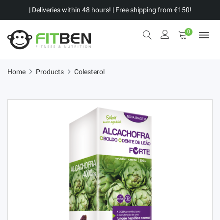
| Deliveries within 48 hours! | Free shipping from €150!
0
Home
Products
Colesterol