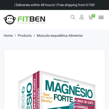
| Deliveries within 48 hours! | Free shipping from €150!
0
Home
Products
Músculo-esquelética Alimentar