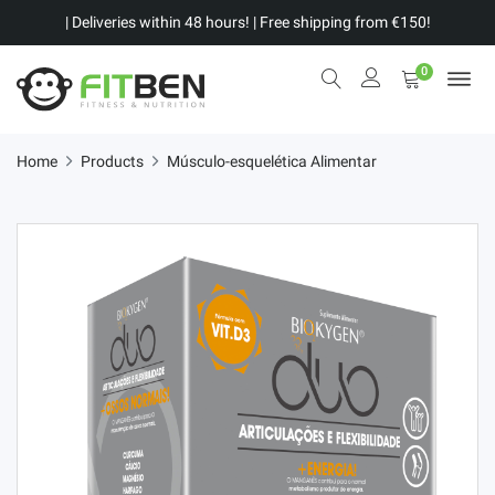
| Deliveries within 48 hours! | Free shipping from €150!
0
Home
Products
Músculo-esquelética Alimentar