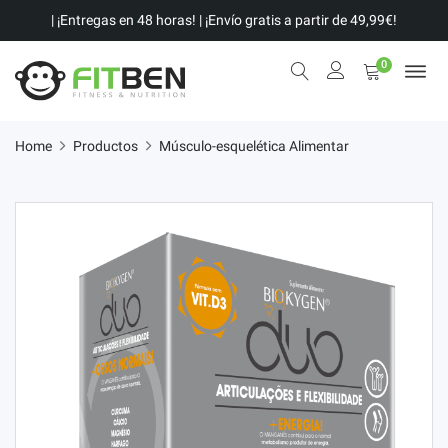
| ¡Entregas en 48 horas! | ¡Envío gratis a partir de 49,99€!
0
Home
Productos
Músculo-esquelética Alimentar