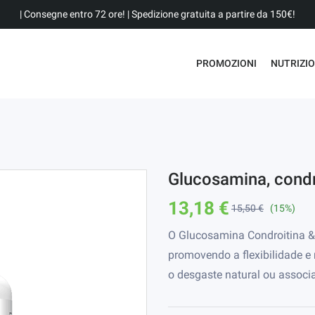
| Consegne entro 72 ore! | Spedizione gratuita a partire da 150€!
PROMOZIONI
NUTRIZI
Glucosamina, cond
13,18 €
15,50 €
(15%)
O Glucosamina Condroitina & 
promovendo a flexibilidade e
o desgaste natural ou associa