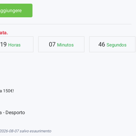
ggiungere
ata.
19
07
46
Horas
Minutos
Segundos
da 150€!
a - Desporto
 2026-08-07 salvo esaurimento