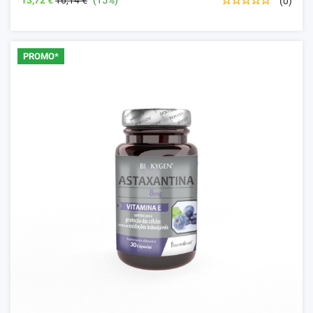
13,72 €
16,14 €
(15%)
(0)
PROMO*