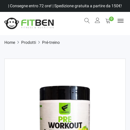
| Consegne entro 72 ore! | Spedizione gratuita a partire da 150€!
0
Home
Prodotti
Pré-treino