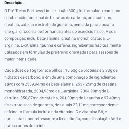
Descrição:
O Pré-Treino Fortness Lima e Limão 300g foi formulado com uma
combinação funcional de hidratos de carbono, aminoácidos,
creatina, cafeína e extrato de guaraná, pensada para apoiar a
energia, o foco e a performance antes do exercício físico. A sua
composição inclui beta-alanina, creatina monohidratada, L-
arginina, L-citrulina, taurina e cafeína, ingredientes habitualmente
utilizados em fórmulas de pré-treino orientadas para sessões de
maior intensidade.
Cada dose de 15g fornece 58kcal, 10,60g de proteína e 3,93g de
hidratos de carbono, além de uma combinação de ingredientes
ativos com 2539,94mg de beta-alanina, 2537,25mg de creatina
monohidratada, 2004,98mg de L-arginina, 2004,98mg de L-
citrulina, 350,87mg de cafeína, 201,00mg de L-taurina e 97,49mg
de extrato seco de guaraná, dos quais 22,11mg correspondem a
cafeína. A fórmula inclui ainda vitamina C e vitamina B6, e
apresenta sabor refrescante a lima e limão, com dissolução fácil e
prática antes do treino.