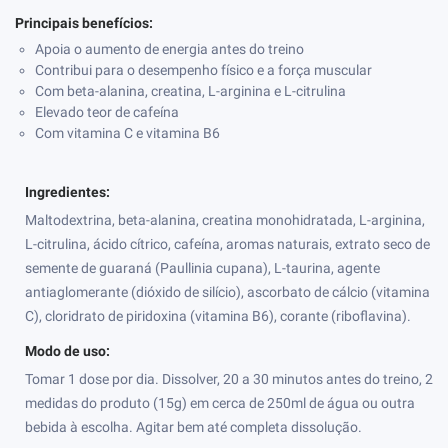
Principais benefícios:
Apoia o aumento de energia antes do treino
Contribui para o desempenho físico e a força muscular
Com beta-alanina, creatina, L-arginina e L-citrulina
Elevado teor de cafeína
Com vitamina C e vitamina B6
Ingredientes:
Maltodextrina, beta-alanina, creatina monohidratada, L-arginina,
L-citrulina, ácido cítrico, cafeína, aromas naturais, extrato seco de
semente de guaraná (Paullinia cupana), L-taurina, agente
antiaglomerante (dióxido de silício), ascorbato de cálcio (vitamina
C), cloridrato de piridoxina (vitamina B6), corante (riboflavina).
Modo de uso:
Tomar 1 dose por dia. Dissolver, 20 a 30 minutos antes do treino, 2
medidas do produto (15g) em cerca de 250ml de água ou outra
bebida à escolha. Agitar bem até completa dissolução.