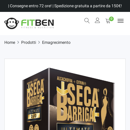
| Consegne entro 72 ore! | Spedizione gratuita a partire da 150€!
0
Home
Prodotti
Emagrecimento