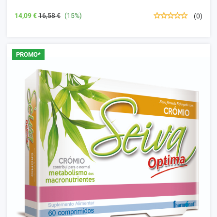
14,09 €
16,58 €
(15%)
(0)
PROMO*