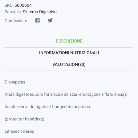
SKU:
6000004
Famiglia:
Sistema Digestivo
Condividere:
DESCRIZIONE
INFORMAZIONI NUTRIZIONALI
VALUTAZIONI (0)
Dispepsias
(más digestões com formação de azia, eructações e flatulência);
Insuficiência do fígado e Congestão hepática
(protector hepático);
Lítiases biliares