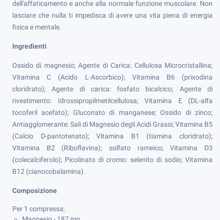
dell'affaticamento e anche alla normale funzione muscolare. Non
lasciare che nulla ti impedisca di avere una vita piena di energia
fisica e mentale.
Ingredienti
Ossido di magnesio; Agente di Carica: Cellulosa Microcristallina;
Vitamina C (Acido L-Ascorbico); Vitamina B6 (prixodina
cloridrato); Agente di carica: fosfato bicalcico; Agente di
rivestimento: Idrossipropilmetilcellulosa; Vitamina E (DL-alfa
tocoferil acefato); Gluconato di manganese; Ossido di zinco;
Antiagglomerante: Sali di Magnesio degli Acidi Grassi; Vitamina B5
(Calcio D-pantotenato); Vitamina B1 (tiamina cloridrato);
Vitamina B2 (Riboflavina); solfato rameico; Vitamina D3
(colecalciferolo); Picolinato di cromo: selenito di sodio; Vitamina
B12 (cianocobalamina).
Composizione
Per 1 compressa;
Magnesio - 187 mg