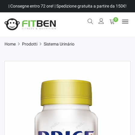
| Consegne entro 72 ore! | Spedizione gratuita a partire da 150€!
0
Home
Prodotti
Sistema Urinário