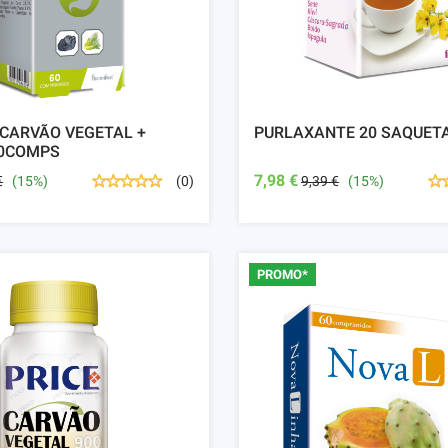
 CARVÃO VEGETAL +
PURLAXANTE 20 SAQUET
60COMPS
7,98 €
€
(15%)
9,39 €
(15%)
(0)
PROMO*