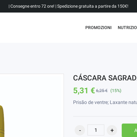
| Consegne entro 72 ore! | Spedizione gratuita a partire da 150€!
PROMOZIONI
NUTRIZI
CÁSCARA SAGRAD
5,31 €
6,25 €
(15%)
Prisão de ventre; Laxante nat
A