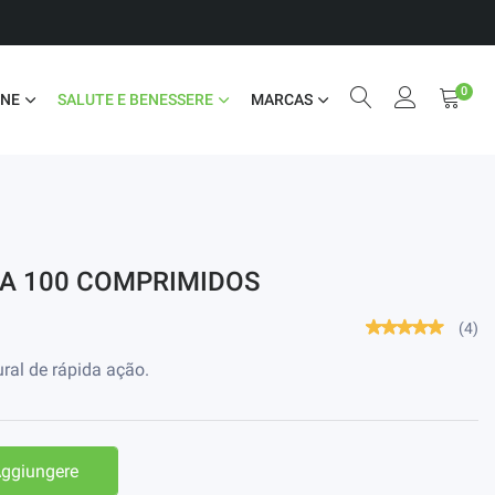
0
ONE
SALUTE E BENESSERE
MARCAS
A 100 COMPRIMIDOS
(4)
ural de rápida ação.
ggiungere