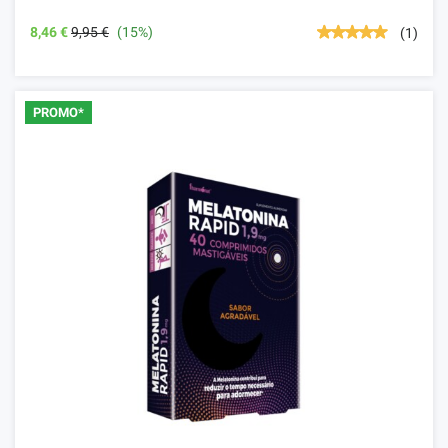
8,46 €
9,95 €
(15%)
(1)
PROMO*