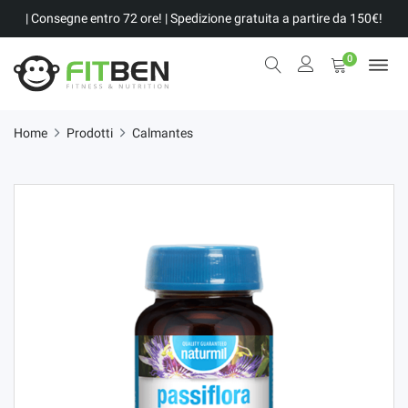
| Consegne entro 72 ore! | Spedizione gratuita a partire da 150€!
0
Home
Prodotti
Calmantes