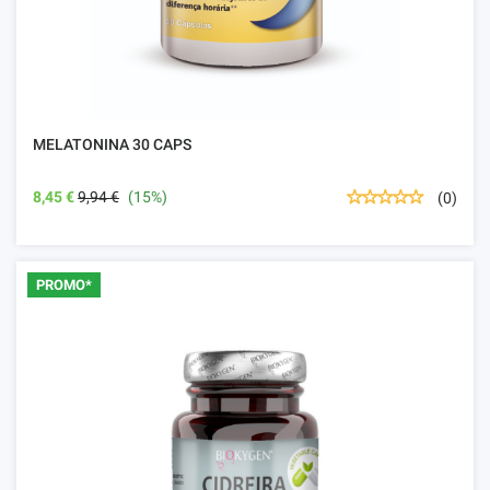
MELATONINA 30 CAPS
8,45 €
9,94 €
(15%)
(0)
PROMO*