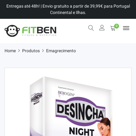
Entregas até 48h! | Envio gratuito a partir de 39,99€ para Portugal
Continental e Ilhas.
0
Home
Produtos
Emagrecimento