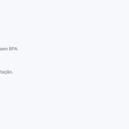
 sem BPA.
atação.