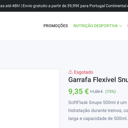
as até 48h! | Envio gratuito a partir de 39,99€ para Portugal Continental e
PROMOÇÕES
NUTRIÇÃO DESPORTIVA
Esgotado
Garrafa Flexível S
9,35 €
11,00 €
(15%)
SoftFlask Snupe 500ml é um fr
hidratação durante treinos, c
larga e capacidade de 500ml.