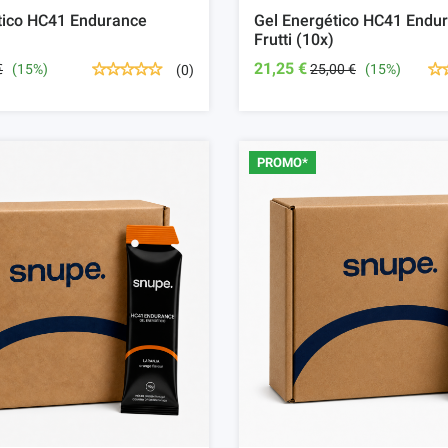
tico HC41 Endurance
Gel Energético HC41 Endur
Frutti (10x)
21,25 €
€
(15%)
25,00 €
(15%)
(0)
PROMO*