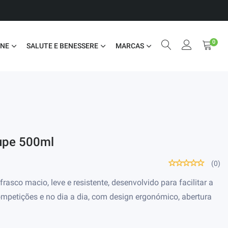
0
ONE
SALUTE E BENESSERE
MARCAS
nupe 500ml
(0)
asco macio, leve e resistente, desenvolvido para facilitar a
ompetições e no dia a dia, com design ergonómico, abertura