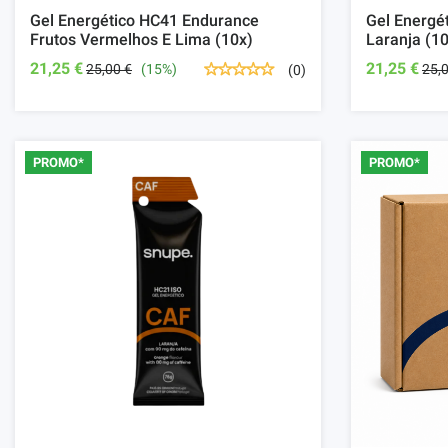
Gel Energético HC41 Endurance
Gel Energé
Frutos Vermelhos E Lima (10x)
Laranja (1
21,25 €
21,25 €
25,00 €
(15%)
25,
(0)
PROMO*
PROMO*