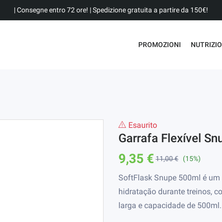
| Consegne entro 72 ore! | Spedizione gratuita a partire da 150€!
PROMOZIONI
NUTRIZI
Esaurito
Garrafa Flexível S
9,35 €
11,00 €
(15%)
SoftFlask Snupe 500ml é um fr
hidratação durante treinos, c
larga e capacidade de 500ml.