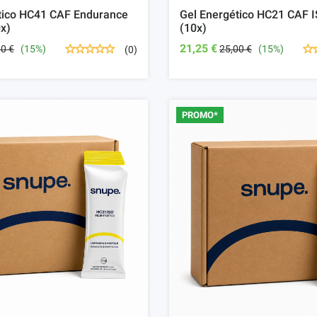
tico HC41 CAF Endurance
Gel Energético HC21 CAF I
0x)
(10x)
21,25 €
00 €
(15%)
25,00 €
(15%)
(0)
PROMO*