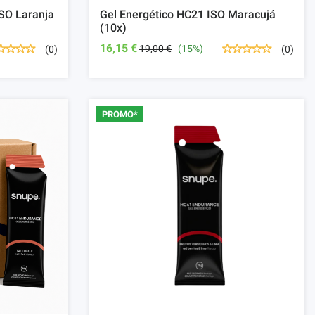
SO Laranja
Gel Energético HC21 ISO Maracujá
(10x)
16,15 €
19,00 €
(15%)
(0)
(0)
PROMO*