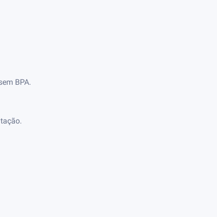
 sem BPA.
atação.