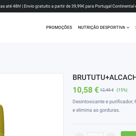
as até 48h! | Envio gratuito a partir de 39,99€ para Portugal Continental e
PROMOÇÕES
NUTRIÇÃO DESPORTIVA
BRUTUTU+ALCACH
10,58 €
12,45 €
(15%)
Desintoxicante e purificador;
e elimina as gorduras.