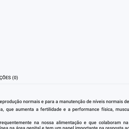
ÇÕES (0)
 reprodução normais e para a manutenção de níveis normais de
a, que aumenta a fertilidade e a performance física, muscu
equentemente na nossa alimentação e que colaboram na p
nea na área genital e tem um papel importante na resposta ao