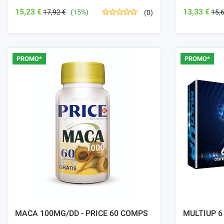
15,23 €
13,33 €
17,92 €
(15%)
15,
(0)
PROMO*
PROMO*
MACA 100MG/DD - PRICE 60 COMPS
MULTIUP 