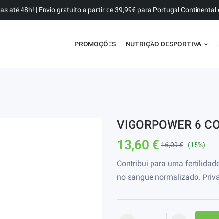
as até 48h! | Envio gratuito a partir de 39,99€ para Portugal Continental e
PROMOÇÕES
NUTRIÇÃO DESPORTIVA
VIGORPOWER 6 C
13,60 €
16,00 €
(15%)
Contribui para uma fertilida
no sangue normalizado. Priva