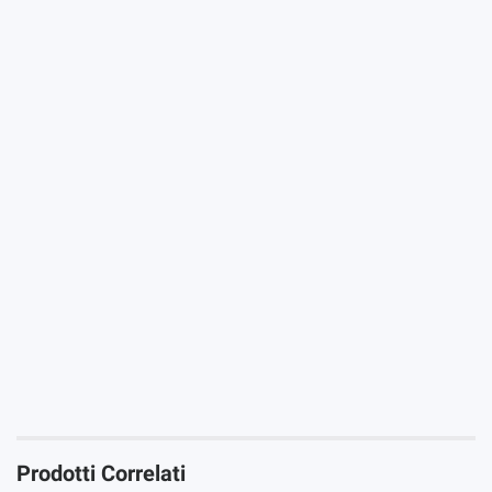
Devi registrarti per votare questo prodotto
Iniziare Sessione
Prodotti Correlati