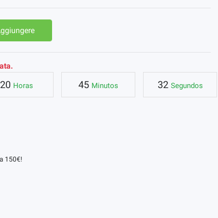
ggiungere
ata.
20
45
31
Horas
Minutos
Segundos
da 150€!