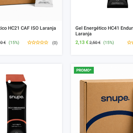
tico HC21 CAF ISO Laranja
Gel Energético HC41 Endu
Laranja
2,13 €
00 €
(15%)
2,50 €
(15%)
(0)
PROMO*