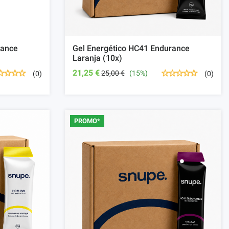
rance
Gel Energético HC41 Endurance
Laranja (10x)
21,25 €
25,00 €
(15%)
(0)
(0)
PROMO*