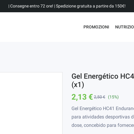
| Consegne entro 72 ore! | Spedizione gratuita a partire da 150€!
PROMOZIONI
NUTRIZI
Gel Energético HC
(x1)
2,13 €
2,50 €
(15%)
Gel Energético HC41 Enduran
para atividades desportivas 
dose, concebido para fornecer