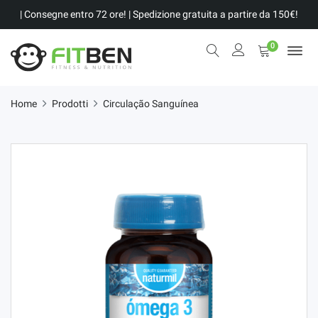
| Consegne entro 72 ore! | Spedizione gratuita a partire da 150€!
0
Home
Prodotti
Circulação Sanguínea