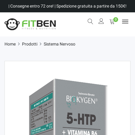
| Consegne entro 72 ore! | Spedizione gratuita a partire da 150€!
0
Home
Prodotti
Sistema Nervoso