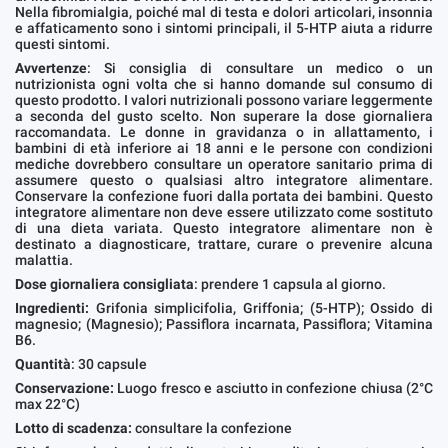
Nella fibromialgia, poiché mal di testa e dolori articolari, insonnia
e affaticamento sono i sintomi principali, il 5-HTP aiuta a ridurre
questi sintomi.
Avvertenze
: Si consiglia di consultare un medico o un
nutrizionista ogni volta che si hanno domande sul consumo di
questo prodotto. I valori nutrizionali possono variare leggermente
a seconda del gusto scelto. Non superare la dose giornaliera
raccomandata. Le donne in gravidanza o in allattamento, i
bambini di età inferiore ai 18 anni e le persone con condizioni
mediche dovrebbero consultare un operatore sanitario prima di
assumere questo o qualsiasi altro integratore alimentare.
Conservare la confezione fuori dalla portata dei bambini. Questo
integratore alimentare non deve essere utilizzato come sostituto
di una dieta variata. Questo integratore alimentare non è
destinato a diagnosticare, trattare, curare o prevenire alcuna
malattia.
Dose giornaliera consigliata
: prendere 1 capsula al giorno.
Ingredienti:
Grifonia simplicifolia, Griffonia; (5-HTP); Ossido di
magnesio; (Magnesio); Passiflora incarnata, Passiflora; Vitamina
B6.
Quantità
: 30 capsule
Conservazione:
Luogo fresco e asciutto in confezione chiusa (2°C
max 22°C)
Lotto di scadenza:
consultare la confezione