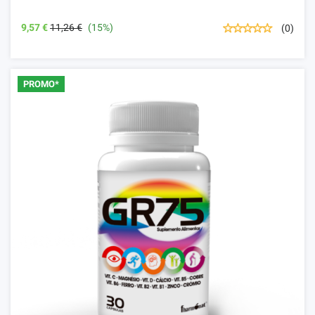
9,57 €
11,26 €
(15%)
(0)
PROMO*