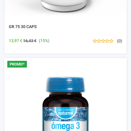
GR 75 30 CAPS
13,97 €
16,43 €
(15%)
(0)
PROMO*