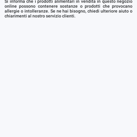
Si informa che i prodotti alimentari in vendita in questo negozio
online possono contenere sostanze o prodotti che provocano
allergie o intolleranze. Se ne hai bisogno, chiedi ulteriore aiuto o
chiarimenti al nostro servizio clienti.
Prendere giornalmente: 1 capsula
Corsi per confezione: 30
Griffonia simplicifolia
, Griffonia
(5-HTP)
Passiflora incarnata
, Passiflora
Magnesio