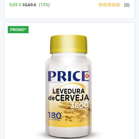
9,05 €
10,65 €
(15%)
(0)
PROMO*