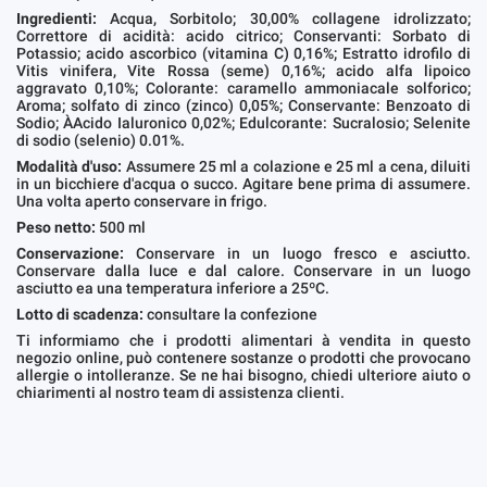
Ingredienti:
Acqua, Sorbitolo; 30,00% collagene idrolizzato;
Correttore di acidità: acido citrico; Conservanti: Sorbato di
Potassio; acido ascorbico (vitamina C) 0,16%; Estratto idrofilo di
Vitis vinifera, Vite Rossa (seme) 0,16%; acido alfa lipoico
aggravato 0,10%; Colorante: caramello ammoniacale solforico;
Aroma; solfato di zinco (zinco) 0,05%; Conservante: Benzoato di
Sodio; ÀAcido Ialuronico 0,02%; Edulcorante: Sucralosio; Selenite
di sodio (selenio) 0.01%.
Modalità d'uso:
Assumere 25 ml a colazione e 25 ml a cena, diluiti
in un bicchiere d'acqua o succo. Agitare bene prima di assumere.
Una volta aperto conservare in frigo.
Peso netto:
500 ml
Conservazione:
Conservare in un luogo fresco e asciutto.
Conservare dalla luce e dal calore. Conservare in un luogo
asciutto ea una temperatura inferiore a 25ºC.
Lotto di scadenza:
consultare la confezione
Ti informiamo che i prodotti alimentari à vendita in questo
negozio online, può contenere sostanze o prodotti che provocano
allergie o intolleranze. Se ne hai bisogno, chiedi ulteriore aiuto o
chiarimenti al nostro team di assistenza clienti.