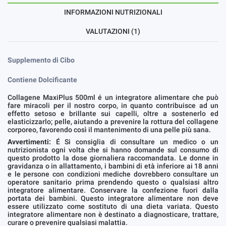
INFORMAZIONI NUTRIZIONALI
VALUTAZIONI (1)
Supplemento di Cibo
Contiene Dolcificante
Collagene MaxiPlus 500ml é un integratore alimentare che può
fare miracoli per il nostro corpo, in quanto contribuisce ad un
effetto setoso e brillante sui capelli, oltre a sostenerlo ed
elasticizzarlo; pelle, aiutando a prevenire la rottura del collagene
corporeo, favorendo così il mantenimento di una pelle più sana.
Avvertimenti:
É Si consiglia di consultare un medico o un
nutrizionista ogni volta che si hanno domande sul consumo di
questo prodotto la dose giornaliera raccomandata. Le donne in
gravidanza o in allattamento, i bambini di età inferiore ai 18 anni
e le persone con condizioni mediche dovrebbero consultare un
operatore sanitario prima prendendo questo o qualsiasi altro
integratore alimentare. Conservare la confezione fuori dalla
portata dei bambini. Questo integratore alimentare non deve
essere utilizzato come sostituto di una dieta variata. Questo
integratore alimentare non è destinato a diagnosticare, trattare,
curare o prevenire qualsiasi malattia.