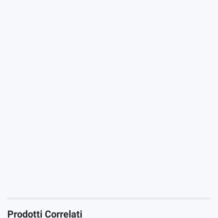
Ana Pereira
2022-02-02
Sabor muito agradável. Estou a gostar bastante.
Devi registrarti per votare questo prodotto
Iniziare Sessione
Prodotti Correlati