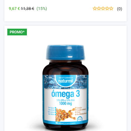
9,67 €
11,38 €
(15%)
(0)
PROMO*