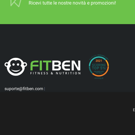
Ricevi tutte le nostre novità e promozioni!
suporte@fitben.com
|
E