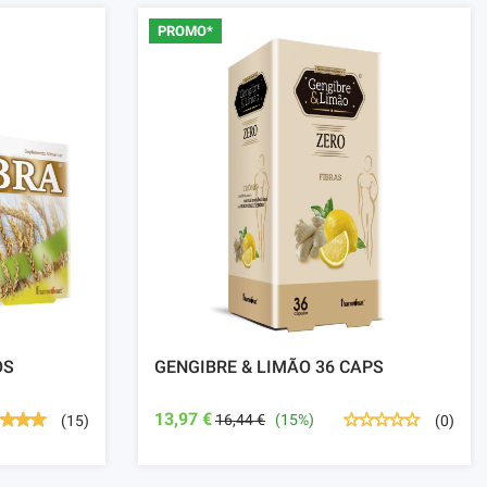
PROMO*
OS
GENGIBRE & LIMÃO 36 CAPS
13,97 €
16,44 €
(15%)
(15)
(0)