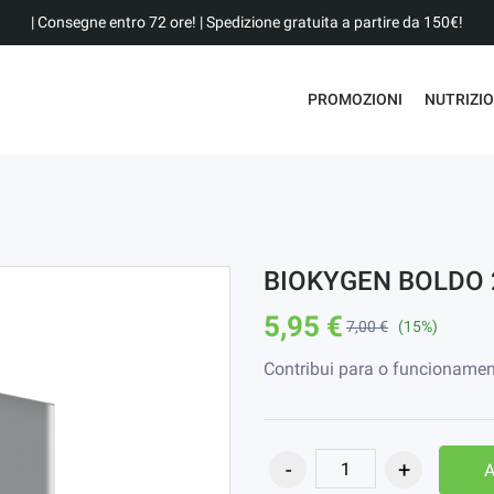
| Consegne entro 72 ore! | Spedizione gratuita a partire da 150€!
PROMOZIONI
NUTRIZI
BIOKYGEN BOLDO 
5,95 €
7,00 €
(15%)
Contribui para o funcionament
A