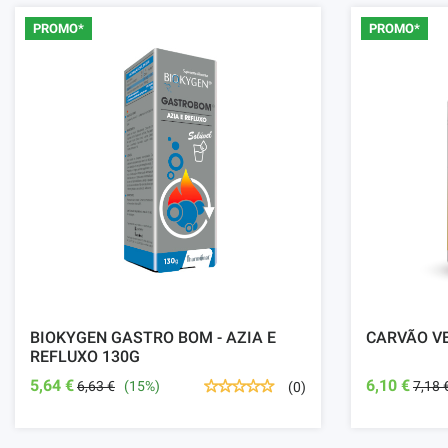
PROMO*
PROMO*
BIOKYGEN GASTRO BOM - AZIA E
CARVÃO VE
REFLUXO 130G
5,64 €
6,10 €
6,63 €
(15%)
7,18 
(0)