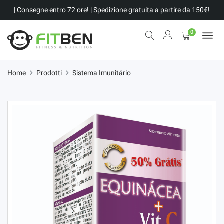
| Consegne entro 72 ore! | Spedizione gratuita a partire da 150€!
0
Home
Prodotti
Sistema Imunitário