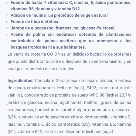
Fuente de hasta 7 vitaminas: C, niacina, E, ácido pantoténico,
vitamina B6, tiamina y vitamina B12
Adición de 'inulina', un prebiótico de origen natural
Fuente de fibra dietética
Jarabe de glucosa (no: fructosa, no: glucosa-fructosa)
Aceite de palma sin endurecer obtenido de plantaciones
controladas de palma aceitera que no amenazan a los
bosques tropicales ni a sus habitantes.
La barra de proteína GO ON es un delicioso bocadillo de proteínas
que puede disfrutar durante o después de su entrenamiento, y en
cualquier momento de un día activo.
Ingredientes:
Chocolate 25% (masa de cacao, azúcar, manteca
de cacao, emulsionantes: lecitinas (soja), E492; aroma natural de
vainilla), concentrado de proteína de suero WPC 80 (leche) 23,7%,
jarabe de glucosa, inulina, aglutinante: maltitol; grasa de palma
sin endurecer, humectante: sorbitol; algarroba en polvo, cacao al
0,3%, sustancias enriquecedoras: citrato de magnesio, vitamina C,
niacina, vitamina E, ácido pantoténico (B5), vitamina B6, tiamina
(B1), vitamina B12; aroma, emulsionante: lecitinas (soja).