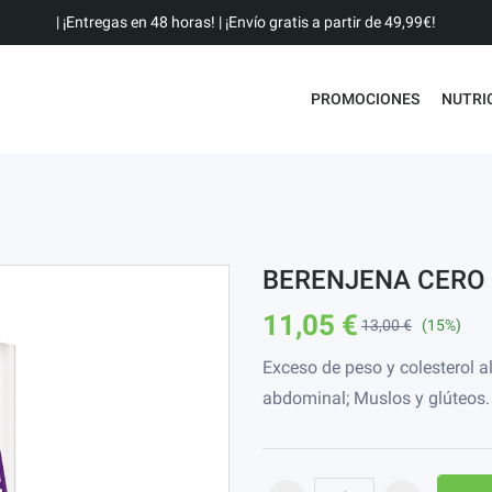
| ¡Entregas en 48 horas! | ¡Envío gratis a partir de 49,99€!
PROMOCIONES
NUTRI
BERENJENA CERO 
11,05 €
13,00 €
(15%)
Exceso de peso y colesterol a
abdominal; Muslos y glúteos.