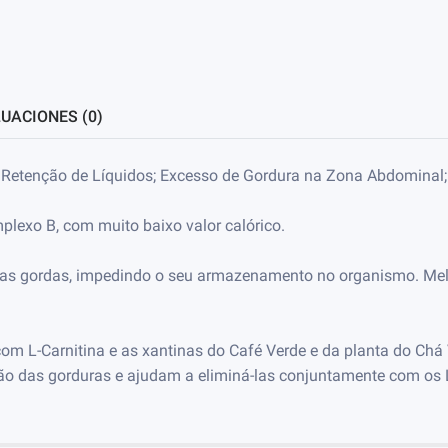
UACIONES (0)
o; Retenção de Líquidos; Excesso de Gordura na Zona Abdominal
mplexo B, com muito baixo valor calórico.
ulas gordas, impedindo o seu armazenamento no organismo. Melho
m L-Carnitina e as xantinas do Café Verde e da planta do Chá V
o das gorduras e ajudam a eliminá-las conjuntamente com os 